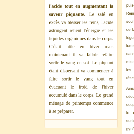
pui
l'acide tout en augmentant la
Rein
saveur piquante
. Le salé en
souh
excès va blesser les reins, l'acide
de l
astringent retient l'énergie et les
légu
liquides organiques dans le corps.
lumi
C'était utile en hiver mais
dan
maintenant il va falloir refaire
mise
sortir le yang en soi. Le piquant
les
étant dispersant va commencer à
rése
faire sortir le yang tout en
évacuant le froid de l'hiver
Ains
accumulé dans le corps. Le grand
déco
ménage de printemps commence
coup
à se préparer.
le 
sur
gyn