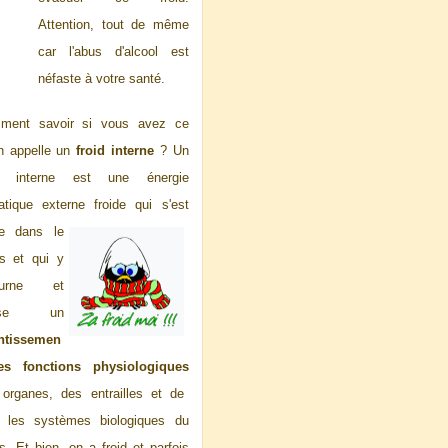
Attention, tout de même
car l'abus d'alcool est
néfaste à votre santé.
ment savoir si vous avez ce
n appelle un
froid interne
? Un
id interne est une énergie
atique exter
ne froide qui s'est
ée dans le
s et qui y
ourne et
use un
entissemen
es fonctions physiologiques
organes, des entrailles et de
s les systèmes biologiques du
s. Et bien, on a froid et parfois