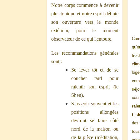
Notre corps commence à devenir
plus tonique et notre esprit débute
son ouverture vers le monde
extérieur, pour le moment
Com
observateur de ce qui l'entoure.
qu'o
Les recommandations générales
fro
sont :
clim
Se lever tôt et de se
log
coucher tard pour
corp
ralentir son esprit (le
séj
Shen).
ca
S’asseoir souvent et les
ral
positions allongées
t d
devront se faire côté
des 
nord de la maison ou
tou
de la pièce (méditation,
corp