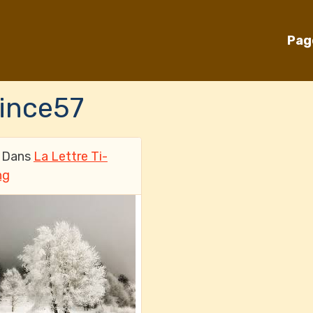
Pag
rince57
Dans
La Lettre Ti-
ng