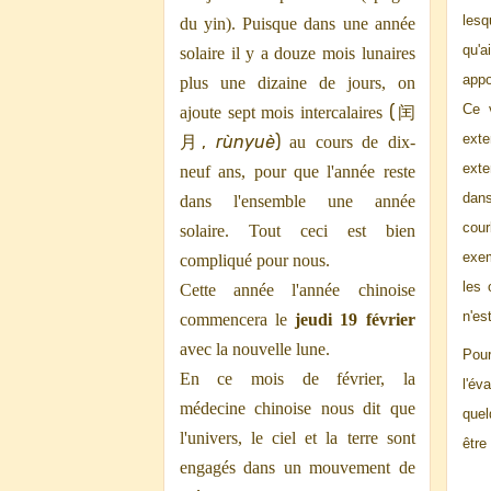
lesq
du yin). Puisque dans une année
qu'a
solaire il y a douze mois lunaires
appo
plus une dizaine de jours, on
Ce v
(
ajoute sept mois intercalaires
闰
exte
,
rùnyuè
)
月
au cours de dix-
exte
neuf ans, pour que l'année reste
dan
dans l'ensemble une année
cou
solaire. Tout ceci est bien
exem
compliqué pour nous.
les 
Cette année l'année chinoise
n'es
commencera le
jeudi 19 février
avec la nouvelle lune.
Pour
En ce mois de février, la
l'év
médecine chinoise nous dit que
quel
l'univers, le ciel et la terre sont
être
engagés dans un mouvement de