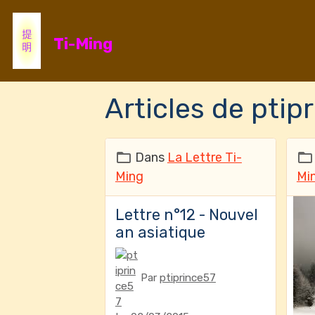
Ti-Ming
Articles de ptip
Dans
La Lettre Ti-
Ming
Mi
Lettre n°12 - Nouvel
an asiatique
Par
ptiprince57