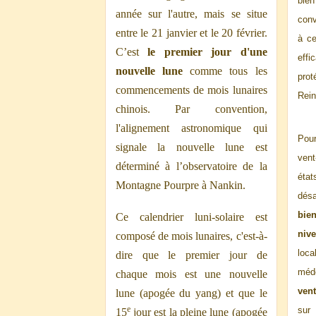
bien
année sur l'autre, mais se situe
conv
entre le 21 janvier et le 20 février.
à ce
C’est
le premier jour d'une
eff
nouvelle lune
comme tous les
prot
commencements de mois lunaires
Rein
chinois. Par convention,
l'alignement astronomique qui
Pou
signale la nouvelle lune est
vent
déterminé à l’observatoire de la
ét
Montagne Pourpre à Nankin.
désa
bie
Ce calendrier luni-solaire est
niv
composé de mois lunaires, c'est-à-
loc
dire que le premier jour de
méd
chaque mois est une nouvelle
ven
lune (apogée du yang) et que le
e
sur
15
jour est la pleine lune (apogée