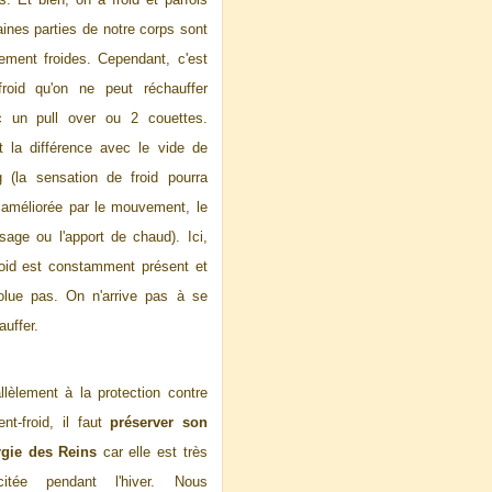
aines parties de notre corps sont
ement froides. Cependant, c'est
roid qu'on ne peut réchauffer
c un pull over ou 2 couettes.
t la différence avec le vide de
 (la sensation de froid pourra
 améliorée par le mouvement, le
age ou l'apport de chaud). Ici,
roid est constamment présent et
olue pas. On n'arrive pas à se
auffer.
llèlement à la protection contre
ent-froid, il faut
préserver son
rgie des Reins
car elle est très
licitée pendant l'hiver. Nous