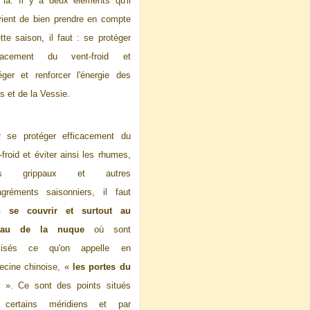
 là. Il y a deux éléments qu'il
ient de bien prendre en compte
tte saison, il faut : se protéger
icacement du vent-froid et
éger et renforcer l'énergie des
s et de la Vessie.
r se protéger efficacement du
-froid et éviter ainsi les rhumes,
ats grippaux et autres
gréments saisonniers, il faut
n se couvrir et surtout au
eau de la nuque
où sont
alisés ce qu'on appelle en
ecine chinoise, «
les portes du
t
». Ce sont des points situés
 certains méridiens et par