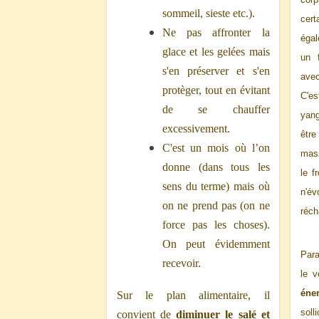
sommeil, sieste etc.).
cert
Ne pas affronter la
égal
glace et les gelées mais
un f
s'en préserver et s'en
ave
protèger, tout en évitant
C'es
de se chauffer
yang
excessivement.
être
C'est un mois où l’on
mass
donne (dans tous les
le f
sens du terme) mais où
n'év
on ne prend pas (on ne
réch
force pas les choses).
On peut évidemment
Para
recevoir.
le v
éne
Sur le plan alimentaire, il
sol
convient de
diminuer le salé et