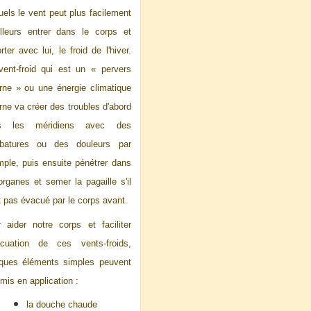
uels le vent peut plus facilement
illeurs entrer dans le corps et
rter avec lui, le froid de l'hiver.
ent-froid qui est un « pervers
rne » ou une énergie climatique
rne va créer des troubles d'abord
s les méridiens avec des
rbatures ou des douleurs par
ple, puis ensuite pénétrer dans
organes et semer la pagaille s'il
t pas évacué par le corps avant.
 aider notre corps et faciliter
acuation de ces vents-froids,
ques éléments simples peuvent
 mis en application :
la douche chaude