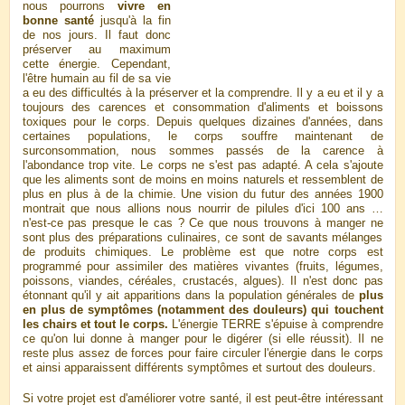
nous pourrons
vivre en
bonne santé
jusqu'à la fin
de nos jours. Il faut donc
préserver au maximum
cette énergie. Cependant,
l'être humain au fil de sa vie
a eu des difficultés à la préserver et la comprendre. Il y a eu et il y a
toujours des carences et consommation d'aliments et boissons
toxiques pour le corps. Depuis quelques dizaines d'années, dans
certaines populations, le corps souffre maintenant de
surconsommation, nous sommes passés de la carence à
l'abondance trop vite. Le corps ne s'est pas adapté. A cela s'ajoute
que les aliments sont de moins en moins naturels et ressemblent de
plus en plus à de la chimie. Une vision du futur des années 1900
montrait que nous allions nous nourrir de pilules d'ici 100 ans …
n'est-ce pas presque le cas ? Ce que nous trouvons à manger ne
sont plus des préparations culinaires, ce sont de savants mélanges
de produits chimiques. Le problème est que notre corps est
programmé pour assimiler des matières vivantes (fruits, légumes,
poissons, viandes, céréales, crustacés, algues). Il n'est donc pas
étonnant qu'il y ait apparitions dans la population générales de
plus
en plus de symptômes (notamment des douleurs) qui touchent
les chairs et tout le corps.
L'énergie TERRE s'épuise à comprendre
ce qu'on lui donne à manger pour le digérer (si elle réussit). Il ne
reste plus assez de forces pour faire circuler l'énergie dans le corps
et ainsi apparaissent différents symptômes et surtout des douleurs.
Si votre projet est d'améliorer votre santé, il est peut-être intéressant