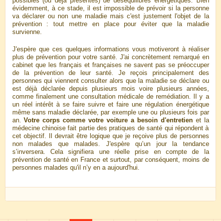
possibles (ou déjà présentes) de déséquilibres énergétiques. Bien
évidemment, à ce stade, il est impossible de prévoir si la personne
va déclarer ou non une maladie mais c'est justement l'objet de la
prévention : tout mettre en place pour éviter que la maladie
survienne.
J'espère que ces quelques informations vous motiveront à réaliser
plus de prévention pour votre santé.
J'
ai concrètement remarqué en
cabinet que les français et françaises ne savent pas se préoccuper
de la prévention de leur santé.
J
e reçois principalement des
personnes qui viennent consulter alors que la maladie se déclare ou
est déjà déclarée depuis plusieurs mois voire plusieurs années,
comme finalement une consultation médicale de remédiation. Il y a
un réel intérêt à se faire suivre et faire une régulation énergétique
même sans maladie déclarée, par exemple une
ou plusieurs
fois par
an.
Votre corps comme votre voiture a besoin d'entretien
et la
médecine chinoise fait partie des pratiques de santé qui répondent à
cet objectif. Il devrait être logique que je reçoive plus de personnes
non malades que malades. J'espère qu’un jour la tendance
s’inversera.
C
ela signifiera une réelle prise en compte de la
prévention de santé en France et surtout, par conséquent, moins de
personnes malades qu'il n’y en a aujourd'hui.