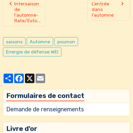
Intersaison
L'entrée
de
dans
l'automne-
l'automne
Rate/Esto...
saisons
Automne
poumon
Energie de défense WEI
Partager
Facebook
X
Email
Formulaires de contact
Demande de renseignements
Livre d'or