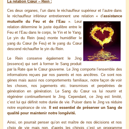
La relation Cœur – Rein :
Ces deux organes, l’un dans le réchauffeur supérieur et l’autre dans
le réchauffeur inférieur entretiennent une relation « d’
assistance
mutuelle du Feu et d
e l’Eau
». Leur
relation détermine le juste équilibre entre le
Feu et l’Eau dans le corps, le Yin et le Yang.
Le yin du Rein (eau) monte humidifier le
yang du Cœur (le Feu) et le yang du Cœur
descend réchauffer le yin du Rein.
Le Rein conserve également le Jing
(essence) qui sert à former le Sang produit
par la Rate que le Cœur gouverne. Le Jing comporte l’ensemble des
informations reçues par nos parents et nos ancêtres. Ce sont nos
gènes mais aussi nos comportements familiaux, notre façon de voir
les choses, nos jugements etc. transmises et perpétrées de
génération en génération. Le Sang du Cœur va lui nourrir et
régénérer continuellement le Jing. Cependant, ce Jing est limité,
c’est lui qui définit notre durée de vie. Puiser dans le Jing va réduire
notre espérance de vie.
Il est essentiel de préserver un Sang de
qualité pour maintenir notre longévité.
Ainsi, on pourrait penser qu’on est maître de nos décisions et nos
choix de vie mais non, d’après les chinois c’est un programme