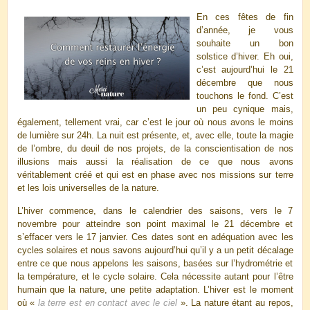
En ces fêtes de fin
d’année, je vous
souhaite un bon
solstice d’hiver. Eh oui,
c’est aujourd’hui le 21
décembre que nous
touchons le fond. C’est
un peu cynique mais,
également, tellement vrai, car c’est le jour où nous avons le moins
de lumière sur 24h. La nuit est présente, et, avec elle, toute la magie
de l’ombre, du deuil de nos projets, de la conscientisation de nos
illusions mais aussi la réalisation de ce que nous avons
véritablement créé et qui est en phase avec nos missions sur terre
et les lois universelles de la nature.
L’hiver commence, dans le calendrier des saisons, vers le 7
novembre pour atteindre son point maximal le 21 décembre et
s’effacer vers le 17 janvier. Ces dates sont en adéquation avec les
cycles solaires et nous savons aujourd’hui qu’il y a un petit décalage
entre ce que nous appelons les saisons, basées sur l’hydrométrie et
la température, et le cycle solaire. Cela nécessite autant pour l’être
humain que la nature, une petite adaptation. L’hiver est le moment
où «
la terre est en contact avec le ciel
». La nature étant au repos,