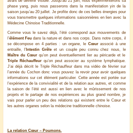
avant de devenir visible. Jusqu’au 21 juin, nous expérimenterons sa
phase yang, puis nous passerons dans la manifestation yin de la
saison jusqu’au 20 juillet. Je profite donc de ces belles énergies pour
vous transmettre quelques informations saisonnières en lien avec la
Médecine Chinoise Traditionnelle.
Comme vous le savez déjà, l’été correspond aux mouvements de
l’
élément Feu
dans la nature et dans nos corps. Dans notre corps, il
se décompose en 4 parties : un organe, le
Cœur
associé à une
entraille, l’
Intestin Grêle
et un couple peu connu chez nous, le
Maître du Cœur
qu’on peut éventuellement lier au péricarde et le
Triple Réchauffeur
qu’on peut associer au système lymphatique.
J’ai déjà décrit le Triple Réchauffeur dans ma vidéo de février sur
l’année du Cochon donc vous pouvez la revoir pour avoir quelques
informations sur cet élément particulier. Cette année est portée sur
l’expérience de la convivialité et de la relation aux autres, et comme
la saison de l’été est aussi en lien avec le mûrissement de nos
projets et le partage de nos expériences au plus grand nombre, je
vais pour parler un peu des relations qui existent entre le Cœur et
les autres organes selon la médecine traditionnelle chinoise.
La relation Cœur – Poumons.