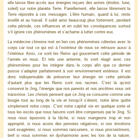
elle laisse libre accès aux énergies reçues des astres (étoiles, lune,
soleil) sur notre planète Terre. Pareillement, elle laisse librement la
Terre répondre à ces messages. L’être humain, quand à lui, reste
éveillé et au travail. Il subit ainsi beaucoup plus fortement, pendant
cette période, ces influences et en subit les conséquences surtout
s’il ignore ces phénomènes et s’acharne à lutter contre eux.
La médecine chinoise met en lien ces phénomènes célestes avec le
corps car tout ce qui est à l’extérieur de nous se retrouve aussi à
l’intérieur. Ainsi, ce sont les Reins qui gouvernent cette période de
l’année en nous. Et tels une antenne, ils vont réagir avec ces
phénomènes pour les intégrer dans le corps afin que ce dernier
puisse s’adapter parfaitement à son environnement extérieur. Il est
donc indispensable de préserver leur énergie en cette période
d’autant plus que les Reins sont nos racines. C’est là qu’est
conservé le Jing, l’énergie que nos parents et nos ancêtres nous ont
transmise. Les chinois pensent que ce Jing se consume comme une
bougie tout au long de la vie et lorsqu’il s’éteint, notre âme quitte
simplement notre corps. C’est notre capital vie en quelque sorte et
tous les excès que nous faisons vont être compensés par le Jing. Si
nous nous épuisons à la tâche, si nous mangeons trop et non
approprié, si nous avons des pensées négatives, si nos émotions
sont exagérées, si nous sommes rancuniers, si nous procrastinons,
bref si nous sommes en dysharmonie avec les lois de la nature,