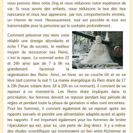
nous puisons dans notre Jing et nous réduisons notre espérance de
vie. Si nous avons des enfants, nous réduisons la leur dès leur
naissance et nous leur apprenons, par nos comportements erronés,
un chemin de mort. Heureusement, tout est possible et tout est
transmutable pour la personne qui le souhaite profondément.
Comment préserver nos reins voire
rétablir une énergie abondante et
riche ? Pas de secrets, le meilleur
moyen de ressourcer ses Reins,
c’est le repos. Le sommeil entre 22
et 24h ainsi que de 7 à 9h va
grandement favoriser la
régénération des Reins. Ainsi, en hiver, on se couche tôt et on se
lève tard comme la nuit !! La marée énergétique du Rein étant de 17
à 19h (heure solaire donc 18 à 20h en ce moment), il convient de se
reposer à ce moment-là. Les Reins étant impliqués dans la
procréation, les femmes doivent se reposer pendant leur période de
règles et pendant toute la phase de gestation si elles sont enceintes.
Pour les hommes, il convient également de se reposer après les
rapports sexuels et prendre une alimentation adaptée avant et après
les rapports. Il est important également pour les hommes de limiter
l’éjaculation qui est, pour lui, une perte de Jing direct. Il y a même
des études scientifiques qui montreraient un lien entre Alzheimer et