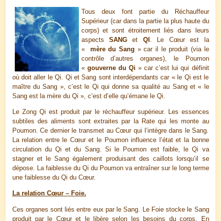
Tous deux font partie du Réchauffeur
Supérieur (car dans la partie la plus haute du
corps) et sont étroitement liés dans leurs
aspects
SANG
et
QI
. Le Cœur est la
«
mère du Sang
» car il le produit (via le
contrôle d’autres organes), le Poumon
«
gouverne du Qi
» car c’est lui qui définit
où doit aller le Qi. Qi et Sang sont interdépendants car « le Qi est le
maître du Sang », c’est le Qi qui donne sa qualité au Sang et « le
Sang est la mère du Qi », c’est d’elle qu’émane le Qi.
Le Zong Qi est produit par le réchauffeur supérieur. Les essences
subtiles des aliments sont extraites par la Rate qui les monte au
Poumon. Ce dernier le transmet au Cœur qui l’intègre dans le Sang.
La relation entre le Cœur et le Poumon influence l’état et la bonne
circulation du Qi et du Sang. Si le Poumon est faible, le Qi va
stagner et le Sang également produisant des caillots lorsqu’il se
dépose. La faiblesse du Qi du Poumon va entraîner sur le long terme
une faiblesse du Qi du Cœur.
La relation Cœur – Foie.
Ces organes sont liés entre eux par le Sang. Le Foie stocke le Sang
produit par le Cœur et le libère selon les besoins du corps. En