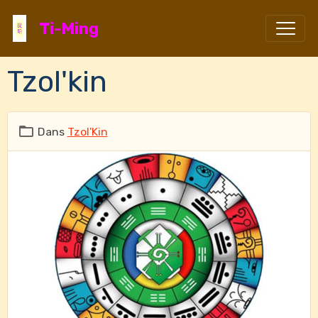
Ti-Ming
Tzol'kin
Dans
Tzol'Kin