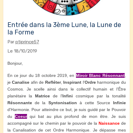
Entrée dans la 3ème Lune, la Lune de
la Forme
Par
ptiprince57
Le 18/10/2019
Bonjour,
En ce jour du 18 octobre 2019, en
Miroir Blanc Résonnant
,
je
Canalise
afin de
Refléter
,
Inspirant
l'
Ordre
harmonique du
Cosmos. Je scelle ainsi dans le collectif humain et l'Être
planétaire la
Matrice
de l'
Infini
cosmique par la tonalité
Résonnante
de la
Syntonisation
à cette Source
Infinie
d'Harmonie. Pour atteindre ce but, je suis guidé par le Pouvoir
du
Coeur
qui bat au plus profond de mon être. Je suis
accompagné sur le chemin par le pouvoir de la
Naissance
de
la Canalisation de cet Ordre Harmonique. Je dépasse mes